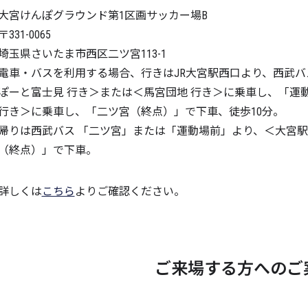
大宮けんぽグラウンド第1区画サッカー場B
〒331-0065
埼玉県さいたま市西区二ツ宮113-1
電車・バスを利用する場合、行きはJR大宮駅西口より、西武バ
ぽーと富士見 行き＞または＜馬宮団地 行き＞に乗車し、「運
行き＞に乗車し、「二ツ宮（終点）」で下車、徒歩10分。
帰りは西武バス 「二ツ宮」または「運動場前」より、＜大宮駅
（終点）」で下車。
詳しくは
こちら
よりご確認ください。
ご来場する方へのご