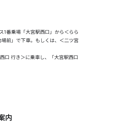
ス1番乗場「大宮駅西口」から＜らら
動場前」で下車。もしくは、＜二ツ宮
西口 行き＞に乗車し、「大宮駅西口
案内